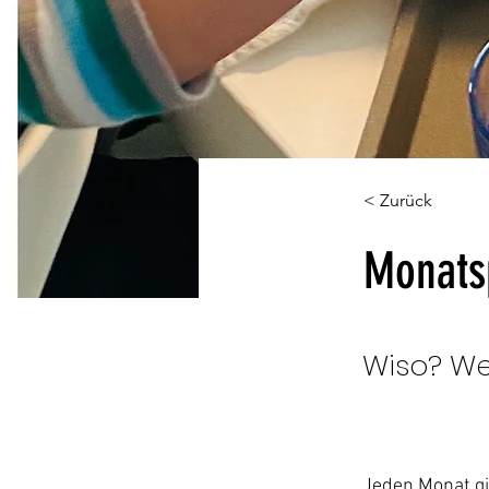
< Zurück
Monats
Wiso? W
Jeden Monat gi